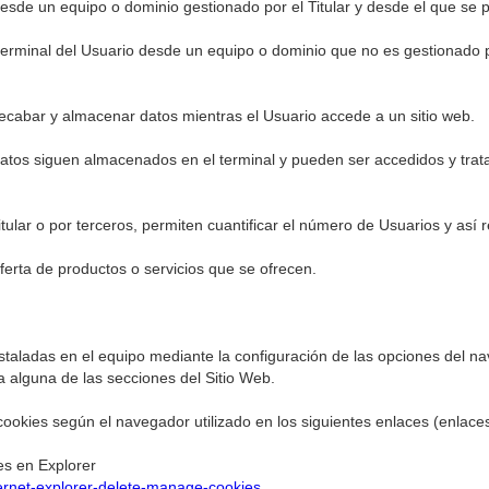
sde un equipo o dominio gestionado por el Titular y desde el que se pre
erminal del Usuario desde un equipo o dominio que no es gestionado por 
ecabar y almacenar datos mientras el Usuario accede a un sitio web.
datos siguen almacenados en el terminal y pueden ser accedidos y trat
ular o por terceros, permiten cuantificar el número de Usuarios y así rea
oferta de productos o servicios que se ofrecen.
nstaladas en el equipo mediante la configuración de las opciones del n
 alguna de las secciones del Sitio Web.
okies según el navegador utilizado en los siguientes enlaces (enlaces 
es en Explorer
ternet-explorer-delete-manage-cookies