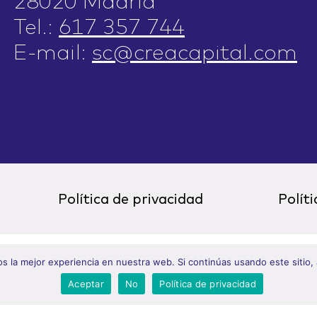
28020 Madrid
Tel.:
617 357 744
E-mail:
sc@creacapital.com
Política de privacidad
Polít
 la mejor experiencia en nuestra web. Si continúas usando este sitio,
Aceptar
No
Política de privacidad