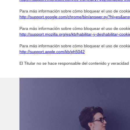
Para más información sobre cómo bloquear el uso de cook
http://support.google.com/chrome/bin/answer.py?hl=es&an
Para más información sobre cómo bloquear el uso de cookie
http://support.mozilla.org/es/kb/habilitar-y-deshabilitar-cook
Para más información sobre cómo bloquear el uso de cookie
http://support.apple.com/kb/ph5042
El Titular no se hace responsable del contenido y veracidad d